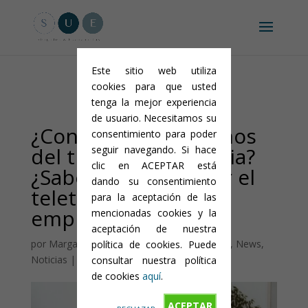
Aviso legal y condiciones generales
-
Política de privacidad
-
Política
de cookies
Este sitio web utiliza
cookies para que usted
tenga la mejor experiencia
de usuario. Necesitamos su
¿Conoces tus derechos
consentimiento para poder
del trabajo a distancia?
seguir navegando. Si hace
clic en ACEPTAR está
¿Sabes cómo regular el
dando su consentimiento
teletrabajo en tu
para la aceptación de las
empresa?
mencionadas cookies y la
aceptación de nuestra
por
Marga Murcia
|
Oct 2, 2020
|
Actualidad
,
News
,
política de cookies. Puede
Noticias
|
0 Comentarios
consultar nuestra política
de cookies
aquí
.
ACEPTAR