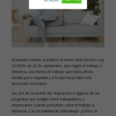
RECHAZAR
El pasado martes se publicó el nuevo Real Decreto Ley
22/2020, de 22 de septiembre, que regula el trabajo a
distancia, una forma de trabajo que hasta ahora
estaba poco regulada y a la que hacía falta este
desarrollo normativo.
Así, por fin se puede dar respuestas a algunas de las
preguntas que surgían entre trabajadores y
empresarios cuando pensaban sobre el trabajo a
distancia, y su modalidad de teletrabajo: ¿Cómo se