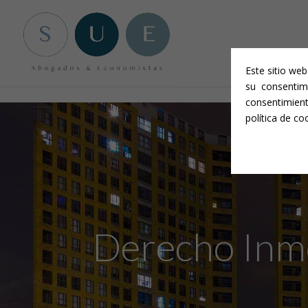
Aviso legal y condiciones generales
-
Política de privacidad
-
Política 
Este sitio we
su consentim
consentimien
política de co
Derecho Inmo