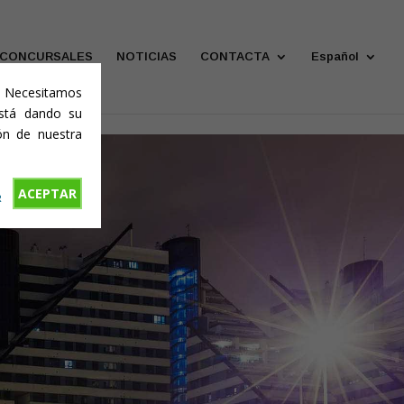
 CONCURSALES
NOTICIAS
CONTACTA
Español
o. Necesitamos
está dando su
ón de nuestra
ACEPTAR
R