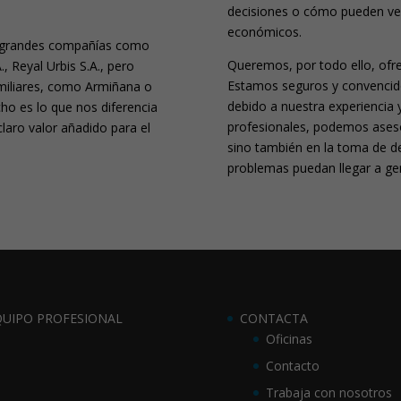
decisiones o cómo pueden ve
económicos.
e grandes compañías como
Queremos, por todo ello, ofr
, Reyal Urbis S.A., pero
Estamos seguros y convencid
miliares, como Armiñana o
debido a nuestra experiencia 
ho es lo que nos diferencia
profesionales, podemos aseso
laro valor añadido para el
sino también en la toma de dec
problemas puedan llegar a ge
QUIPO PROFESIONAL
CONTACTA
Oficinas
Contacto
Trabaja con nosotros