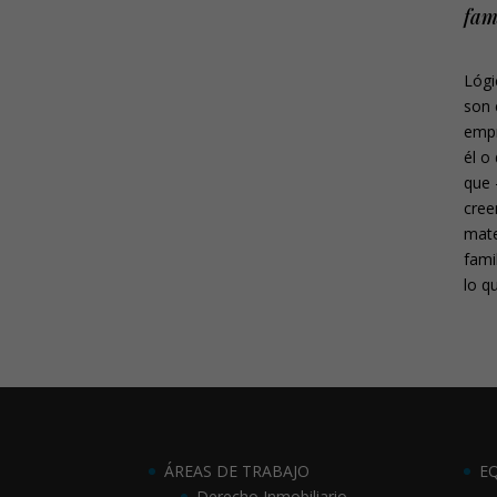
fam
Lógi
son 
empr
él o
que 
cree
mate
fami
lo q
ÁREAS DE TRABAJO
E
Derecho Inmobiliario