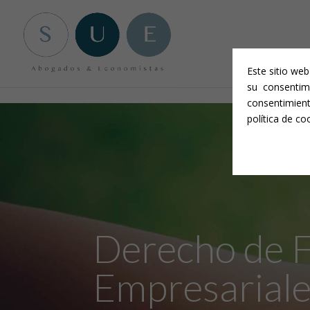
Aviso legal y condiciones generales
-
Política de privacidad
-
Política 
Este sitio we
su consentim
consentimien
política de co
Derecho de F
Empresarial