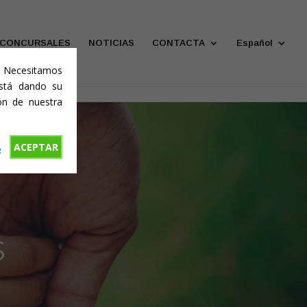
 CONCURSALES
NOTICIAS
CONTACTA
Español
o. Necesitamos
está dando su
ón de nuestra
ACEPTAR
R
s