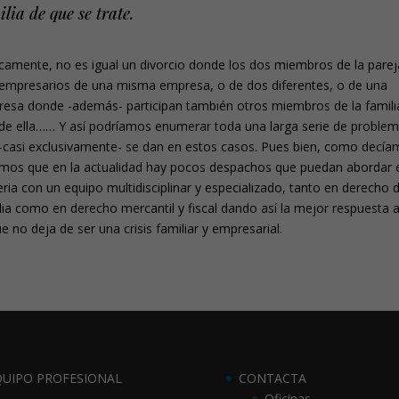
ilia de que se trate.
camente, no es igual un divorcio donde los dos miembros de la parej
empresarios de una misma empresa, o de dos diferentes, o de una
esa donde -además- participan también otros miembros de la famili
 de ella…… Y así podríamos enumerar toda una larga serie de proble
-casi exclusivamente- se dan en estos casos. Pues bien, como decía
mos que en la actualidad hay pocos despachos que puedan abordar 
ria con un equipo multidisciplinar y especializado, tanto en derecho 
lia como en derecho mercantil y fiscal dando así la mejor respuesta 
ue no deja de ser una crisis familiar y empresarial.
QUIPO PROFESIONAL
CONTACTA
Oficinas