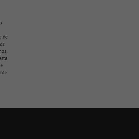
a
a de
mas
mos,
esta
de
ante