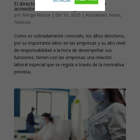
RECHAZAR
El director general ante un concurso de
acreedores: novedades legales
por
Marga Murcia
|
Dic 16, 2020
|
Actualidad
,
News
,
Noticias
Como es sobradamente conocido, los altos directivos,
por su importante labor en las empresas y su alto nivel
de responsabilidad a la hora de desempeñar sus
funciones, tienen con las empresas una relación
laboral especial que se regula a través de la normativa
prevista...