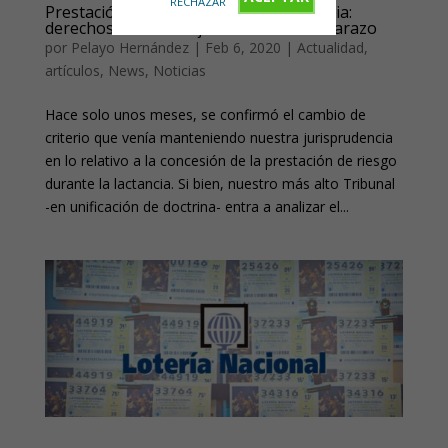
RECHAZAR
Prestación de riesgo durante la lactancia:
derechos de la trabajadora tras el embarazo
por
Pelayo Hernández
|
Feb 6, 2020
|
Actualidad
,
artículos
,
News
,
Noticias
Hace solo unos meses, se confirmó el cambio de
criterio que venía manteniendo nuestra jurisprudencia
en lo relativo a la concesión de la prestación de riesgo
durante la lactancia. Si bien, nuestro más alto Tribunal
-en unificación de doctrina- entra a analizar el...