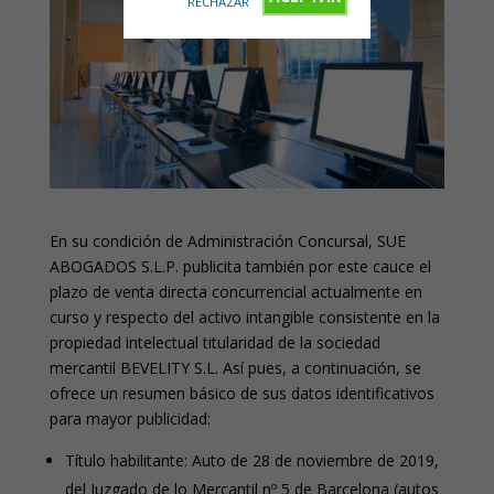
RECHAZAR
En su condición de Administración Concursal, SUE
ABOGADOS S.L.P. publicita también por este cauce el
plazo de venta directa concurrencial actualmente en
curso y respecto del activo intangible consistente en la
propiedad intelectual titularidad de la sociedad
mercantil BEVELITY S.L. Así pues, a continuación, se
ofrece un resumen básico de sus datos identificativos
para mayor publicidad:
Título habilitante: Auto de 28 de noviembre de 2019,
del Juzgado de lo Mercantil nº 5 de Barcelona (autos