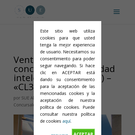
Aviso legal y condiciones generales
-
Política de privacidad
-
Política
de cookies
Este sitio web utiliza
cookies para que usted
tenga la mejor experiencia
de usuario. Necesitamos su
Venta en liquidación
consentimiento para poder
concursal de propiedad
seguir navegando. Si hace
clic en ACEPTAR está
intelectual (software) –
dando su consentimiento
«CL3VER»
para la aceptación de las
mencionadas cookies y la
por
SUE Abogados
|
May 29, 2020
|
Activos
aceptación de nuestra
Concursales
|
0 Comentarios
política de cookies. Puede
consultar nuestra política
de cookies
aquí
.
ACEPTAR