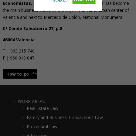
RECHAZAR
Economistas
, in a central area that over the years has become
the main business space of the city. In the same urban center of
Valencia and next to Mercado de Colón, National Monument.
C/ Conde Salvatierra 27, p.8
46004 Valencia
T | 963 215 740
F | 960 018 047
How to go
WORK AREAS
Real Estate Law
Family and Business Transactions Law
Procedural Law
Arbitration