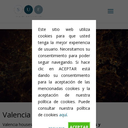
Aviso legal y condiciones generales
-
Política de privacidad
-
Política
de cookies
Este sitio web utiliza
cookies para que usted
tenga la mejor experiencia
de usuario. Necesitamos su
consentimiento para poder
Offices
seguir navegando. Si hace
clic en ACEPTAR está
dando su consentimiento
para la aceptación de las
mencionadas cookies y la
aceptación de nuestra
política de cookies. Puede
consultar nuestra política
Valencia
de cookies
aquí
.
Valencia houses the main office of
SUE Abogados y
ACEPTAR