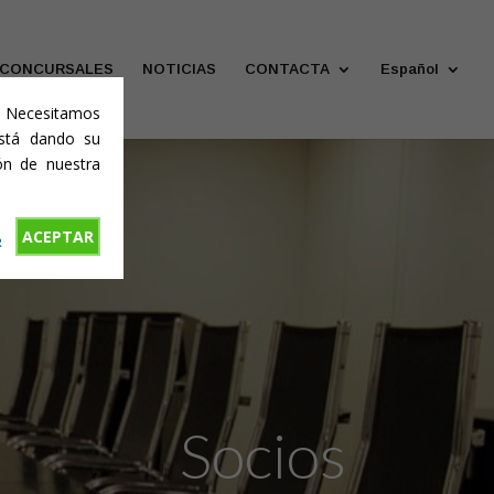
 CONCURSALES
NOTICIAS
CONTACTA
Español
o. Necesitamos
está dando su
ón de nuestra
ACEPTAR
R
Socios