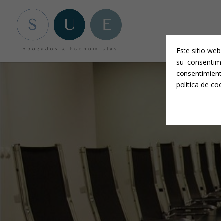
Aviso legal y condiciones generales
-
Política de privacidad
-
Política 
Este sitio we
su consentim
consentimien
política de co